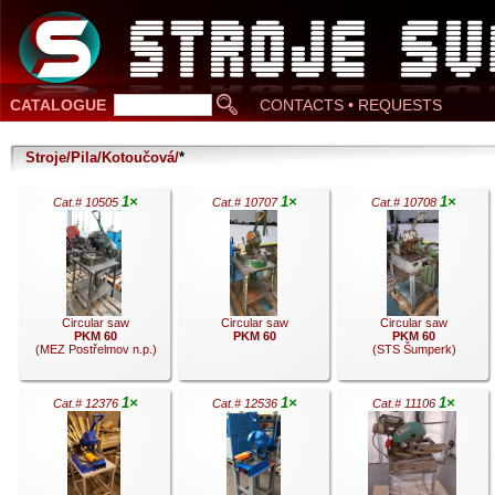
CATALOGUE
CONTACTS • REQUESTS
Stroje/Pila/Kotoučová/
*
1×
1×
1×
Cat.# 10505
Cat.# 10707
Cat.# 10708
Circular saw
Circular saw
Circular saw
PKM 60
PKM 60
PKM 60
(MEZ Postřelmov n.p.)
(STS Šumperk)
1×
1×
1×
Cat.# 12376
Cat.# 12536
Cat.# 11106
.
.
.